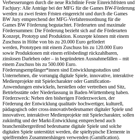
Verbesserungen durch die neue Richtlinie Feste Einreichfristen und
Fachjury: Alle Anträge bei der MFG für die Games BW-Förderung
werden zu zwei festen Fristen eingereicht und durch die Games
BW Jury entsprechend der MFG-Verfahrensordnung für die
Games BW Förderung begutachtet. Förderarten und maximale
Fördersummen: Die Förderung bezieht sich auf die Förderarten
Konzept, Prototyp und Produktion. Konzepte können mit einem
Zuschuss in Höhe von bis zu 20.000 Euro gefördert
werden, Prototypen mit einem Zuschuss bis zu 120.000 Euro
sowie Produktionen mit einem erlösbedingt rückzahlbaren,
zinslosen Darlehen oder – in begründeten Ausnahmefällen – mit
einem Zuschuss bis zu 500.000 Euro.
Förderungsempfänger*innen sind Entwicklungsstudios und
Unternehmen, die vorrangig digitale Spiele, innovative, interaktive
Medienprojekte mit Spielecharakter oder Gamification-
Anwendungen entwickeln, herstellen oder vertreiben und Sitz,
Betriebsstätte oder Niederlassung in Baden-Württemberg haben.
Förderzweck: Neben den bisherigen Förderzwecken, der
Förderung der Entwicklung qualitativ hochwertiger, kulturell,
pädagogisch oder cross-innovativbedeutsamer digitaler Spiele und
innovativer, interaktiver Medienprojekte mit Spielecharakter, sollen
zukünftig und der Markt-Entwicklung entsprechend auch
branchenübergreifend bedeutsame digitale Spiele und solche
digitalen Spiele unterstützt werden, die spieltypische Elemente in
spielfremden Zusammenhängen verwenden (Gamification).