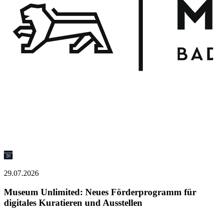
2
29.07.2026
M
Museum Unlimited: Neues Förderprogramm für
P
M
digitales Kuratieren und Ausstellen
D