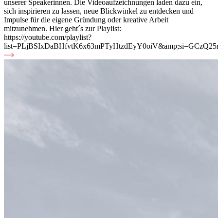
unserer Speakerinnen. Die Videoaufzeichnungen laden dazu ein,
sich inspirieren zu lassen, neue Blickwinkel zu entdecken und
Impulse für die eigene Gründung oder kreative Arbeit
mitzunehmen. Hier geht´s zur Playlist:
https://youtube.com/playlist?
list=PLjBSIxDaBHfvtK6x63mPTyHtzdEyY0oiV&amp;si=GCzQ