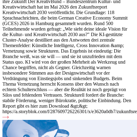
ihre Zukunft Der KreativBund – Bundeszentrum Kultur- und
Kreativwirtschaft hat im Mai 2026 den Zukunftsreport
Kreativwirtschaft 2030 veröffentlicht. Die Grundlage: 118
Sprachnachrichten, die beim German Creative Economy Summit
(GCES) 2026 in Hamburg gesammelt wurden. Rund 500
Teilnehmende wurden gefragt: „Wie sieht deine ideale Vision für
die Kultur- und Kreativwirtschaft 2030 aus?" Die KI-gestützte
Cluster-Analyse destilliert aus den Antworten drei zentrale
Themenfelder: Künstliche Intelligenz, Cross Innovation &amp;
Vernetzung sowie Strukturen. Das Ergebnis ist eindeutig: Die
Branche weiß, was sie will — und sie ist unzufrieden mit dem
Status quo. KI wird von der großen Mehrheit als Werkzeug und
Chance begriffen, nicht als Gegner. Gleichzeitig warnen
insbesondere Stimmen aus der Designwirtschaft vor der
Verdrängung von Einstiegsjobs und sinkenden Budgets. Beim
Thema Vernetzung herrscht Konsens über den Wunsch nach
echtem Schulterschluss — aber die Realität ist noch geprägt von
Silos und fehlendem Vertrauen. Strukturell fordert die Branche:
stabile Förderung, weniger Bürokratie, politische Einbindung. Den
Report gibt es hier zum Download &gt;&gt;
https://a.storyblok.com/f/287609726226301/x/e3620a0db7/zukunftsre