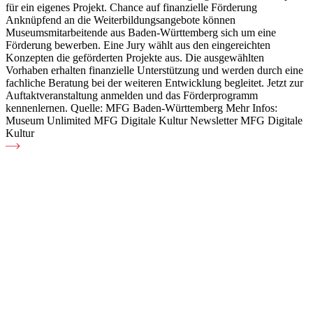
R
für ein eigenes Projekt. Chance auf finanzielle Förderung
M
Anknüpfend an die Weiterbildungsangebote können
u
Museumsmitarbeitende aus Baden-Württemberg sich um eine
b
Förderung bewerben. Eine Jury wählt aus den eingereichten
i
Konzepten die geförderten Projekte aus. Die ausgewählten
I
Vorhaben erhalten finanzielle Unterstützung und werden durch eine
s
fachliche Beratung bei der weiteren Entwicklung begleitet. Jetzt zur
w
Auftaktveranstaltung anmelden und das Förderprogramm
O
kennenlernen. Quelle: MFG Baden-Württemberg Mehr Infos:
i
Museum Unlimited MFG Digitale Kultur Newsletter MFG Digitale
w
Kultur
e
z
r
W
b
a
Z
F
A
R
S
P
L
T