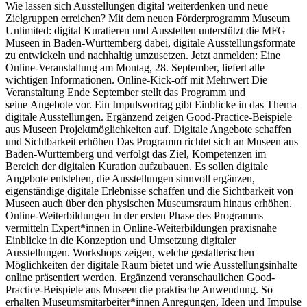
e
Wie lassen sich Ausstellungen digital weiterdenken und neue
e
Zielgruppen erreichen? Mit dem neuen Förderprogramm Museum
d
Unlimited: digital Kuratieren und Ausstellen unterstützt die MFG
U
Museen in Baden-Württemberg dabei, digitale Ausstellungsformate
P
zu entwickeln und nachhaltig umzusetzen. Jetzt anmelden: Eine
M
Online-Veranstaltung am Montag, 28. September, liefert alle
E
wichtigen Informationen. Online-Kick-off mit Mehrwert Die
k
Veranstaltung Ende September stellt das Programm und
i
seine Angebote vor. Ein Impulsvortrag gibt Einblicke in das Thema
d
digitale Ausstellungen. Ergänzend zeigen Good-Practice-Beispiele
h
aus Museen Projektmöglichkeiten auf. Digitale Angebote schaffen
m
und Sichtbarkeit erhöhen Das Programm richtet sich an Museen aus
p
Baden-Württemberg und verfolgt das Ziel, Kompetenzen im
O
Bereich der digitalen Kuration aufzubauen. Es sollen digitale
M
Angebote entstehen, die Ausstellungen sinnvoll ergänzen,
a
eigenständige digitale Erlebnisse schaffen und die Sichtbarkeit von
w
Museen auch über den physischen Museumsraum hinaus erhöhen.
P
Online-Weiterbildungen In der ersten Phase des Programms
M
vermitteln Expert*innen in Online-Weiterbildungen praxisnahe
V
Einblicke in die Konzeption und Umsetzung digitaler
k
Ausstellungen. Workshops zeigen, welche gestalterischen
„
Möglichkeiten der digitale Raum bietet und wie Ausstellungsinhalte
v
online präsentiert werden. Ergänzend veranschaulichen Good-
R
Practice-Beispiele aus Museen die praktische Anwendung. So
i
erhalten Museumsmitarbeiter*innen Anregungen, Ideen und Impulse