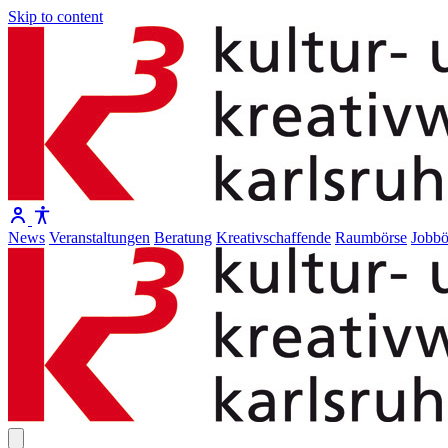
Skip to content
News
Veranstaltungen
Beratung
Kreativschaffende
Raumbörse
Jobbö