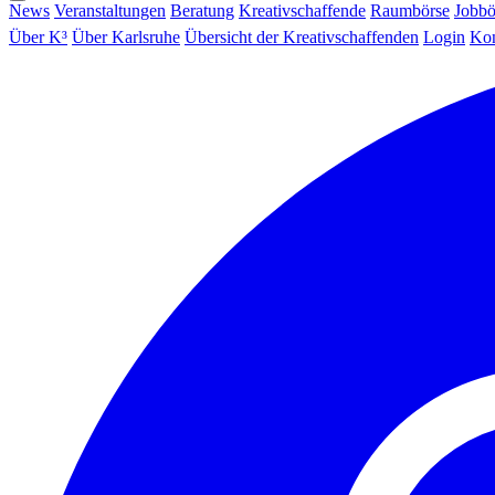
News
Veranstaltungen
Beratung
Kreativschaffende
Raumbörse
Jobbö
Über K³
Über Karlsruhe
Übersicht der Kreativschaffenden
Login
Kon