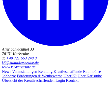
Alter Schlachthof 33
76131 Karlsruhe
T:
+49 721 663 248 0
k3@kultur.karlsruhe.de
www.k3-karlsruhe.de
News
Veranstaltungen
Beratung
Kreativschaffende
Raumbörse
Jobbörse
Förderungen & Wettbewerbe
Über K³
Über Karlsruhe
Übersicht der Kreativschaffenden
Login
Kontakt