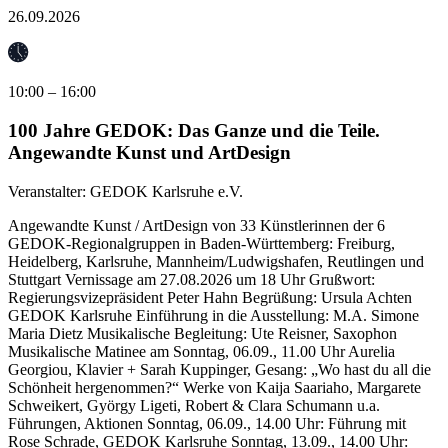
26.09.2026
10:00 – 16:00
100 Jahre GEDOK: Das Ganze und die Teile.
Angewandte Kunst und ArtDesign
Veranstalter:
GEDOK Karlsruhe e.V.
Angewandte Kunst / ArtDesign von 33 Künstlerinnen der 6
GEDOK-Regionalgruppen in Baden-Württemberg: Freiburg,
Heidelberg, Karlsruhe, Mannheim/Ludwigshafen, Reutlingen und
Stuttgart Vernissage am 27.08.2026 um 18 Uhr Grußwort:
Regierungsvizepräsident Peter Hahn Begrüßung: Ursula Achten
GEDOK Karlsruhe Einführung in die Ausstellung: M.A. Simone
Maria Dietz Musikalische Begleitung: Ute Reisner, Saxophon
Musikalische Matinee am Sonntag, 06.09., 11.00 Uhr Aurelia
Georgiou, Klavier + Sarah Kuppinger, Gesang: „Wo hast du all die
Schönheit hergenommen?“ Werke von Kaija Saariaho, Margarete
Schweikert, György Ligeti, Robert & Clara Schumann u.a.
Führungen, Aktionen Sonntag, 06.09., 14.00 Uhr: Führung mit
Rose Schrade, GEDOK Karlsruhe Sonntag, 13.09., 14.00 Uhr: