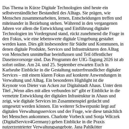
Das Thema in Kürze Digitale Technologien sind heute ein
selbstverständlicher Bestandteil des Alltags. Sie prägen, wie
Menschen zusammenarbeiten, lernen, Entscheidungen treffen und
miteinander in Beziehung stehen. Während in den vergangenen
Jahren vor allem die Entwicklung und Einführung digitaler
Technologien im Vordergrund stand, rückt zunehmend die Frage in
den Fokus, wie eine lebenswerte digitale Umgebung gestaltet
werden kann. Dies gilt insbesondere für Städte und Kommunen, in
denen digitale Produkte, Services und Infrastrukturen den Alltag
von Menschen unmittelbar beeinflussen und Teil öffentlicher
Daseinsvorsorge sind. Das Programm der UIG-Tagung 2026 ist ab
sofort online. Am 24. und 25. September erwarten Euch in
Karlsruhe Einblicke in die Gestaltung nutzerfreundlicher digitaler
Services – mit einem klaren Fokus auf konkrete Anwendungen in
Verwaltung und Alltag. Ein besonderes Highlight ist die
Keynote von Dieter van Acken zur Digitalstadt Ahaus. Unter dem
Titel „Wenn alles mit allen verbunden ist“ gibt er Einblicke in die
vernetzte Entwicklung der digitalen Infrastruktur in Ahaus und
zeigt, wie digitale Services im Zusammenspiel gedacht und
umgesetzt werden können. Ein weiterer Schwerpunkt liegt auf
digitalen Verwaltungsservices und der Frage, wie diese tatsächlich
bei Menschen ankommen. Charlotte Vorbeck und Sonja Wilczek
(DigitalService4Germany) geben Einblicke in die Praxis
nutzerzentrierter Verwaltungsangebote. Jana Pahlkötter