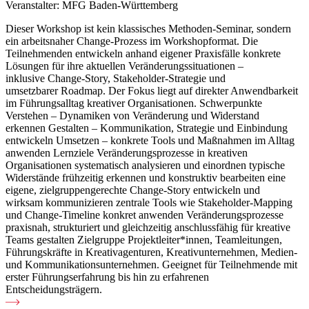
Veranstalter:
MFG Baden-Württemberg
Dieser Workshop ist kein klassisches Methoden-Seminar, sondern
ein arbeitsnaher Change-Prozess im Workshopformat. Die
Teilnehmenden entwickeln anhand eigener Praxisfälle konkrete
Lösungen für ihre aktuellen Veränderungssituationen –
inklusive Change-Story, Stakeholder-Strategie und
umsetzbarer Roadmap. Der Fokus liegt auf direkter Anwendbarkeit
im Führungsalltag kreativer Organisationen. Schwerpunkte
Verstehen – Dynamiken von Veränderung und Widerstand
erkennen Gestalten – Kommunikation, Strategie und Einbindung
entwickeln Umsetzen – konkrete Tools und Maßnahmen im Alltag
anwenden Lernziele Veränderungsprozesse in kreativen
Organisationen systematisch analysieren und einordnen typische
Widerstände frühzeitig erkennen und konstruktiv bearbeiten eine
eigene, zielgruppengerechte Change-Story entwickeln und
wirksam kommunizieren zentrale Tools wie Stakeholder-Mapping
und Change-Timeline konkret anwenden Veränderungsprozesse
praxisnah, strukturiert und gleichzeitig anschlussfähig für kreative
Teams gestalten Zielgruppe Projektleiter*innen, Teamleitungen,
Führungskräfte in Kreativagenturen, Kreativunternehmen, Medien-
und Kommunikationsunternehmen. Geeignet für Teilnehmende mit
erster Führungserfahrung bis hin zu erfahrenen
Entscheidungsträgern.