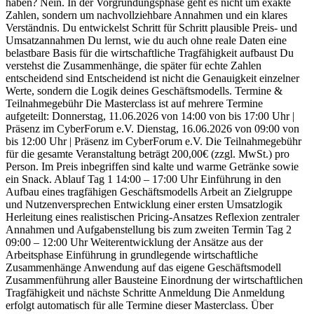
haben? Nein. In der Vorgründungsphase geht es nicht um exakte
Zahlen, sondern um nachvollziehbare Annahmen und ein klares
Verständnis. Du entwickelst Schritt für Schritt plausible Preis- und
Umsatzannahmen Du lernst, wie du auch ohne reale Daten eine
belastbare Basis für die wirtschaftliche Tragfähigkeit aufbaust Du
verstehst die Zusammenhänge, die später für echte Zahlen
entscheidend sind Entscheidend ist nicht die Genauigkeit einzelner
Werte, sondern die Logik deines Geschäftsmodells. Termine &
Teilnahmegebühr Die Masterclass ist auf mehrere Termine
aufgeteilt: Donnerstag, 11.06.2026 von 14:00 von bis 17:00 Uhr |
Präsenz im CyberForum e.V. Dienstag, 16.06.2026 von 09:00 von
bis 12:00 Uhr | Präsenz im CyberForum e.V. Die Teilnahmegebühr
für die gesamte Veranstaltung beträgt 200,00€ (zzgl. MwSt.) pro
Person. Im Preis inbegriffen sind kalte und warme Getränke sowie
ein Snack. Ablauf Tag 1 14:00 – 17:00 Uhr Einführung in den
Aufbau eines tragfähigen Geschäftsmodells Arbeit an Zielgruppe
und Nutzenversprechen Entwicklung einer ersten Umsatzlogik
Herleitung eines realistischen Pricing-Ansatzes Reflexion zentraler
Annahmen und Aufgabenstellung bis zum zweiten Termin Tag 2
09:00 – 12:00 Uhr Weiterentwicklung der Ansätze aus der
Arbeitsphase Einführung in grundlegende wirtschaftliche
Zusammenhänge Anwendung auf das eigene Geschäftsmodell
Zusammenführung aller Bausteine Einordnung der wirtschaftlichen
Tragfähigkeit und nächste Schritte Anmeldung Die Anmeldung
erfolgt automatisch für alle Termine dieser Masterclass. Über