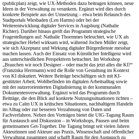
(publicplan) zeigt, wie UX-Methoden dazu beitragen können, neue
Ideen in der Verwaltung zu verankern. Ergänzt wird dies durch
konkrete Beispiele aus der Umsetzung – etwa beim Relaunch des
Stadtportals Wiesbaden (Len Harms) oder bei der
Weiterentwicklung digitaler Services in Augsburg (Nathalie
Richter). Darüber hinaus greift das Programm strategische
Fragestellungen auf: Nathalie Thoemmes beleuchtet, wie UX als
strategischer Hebel wirksam wird, während Jochen Müller zeigt,
wie sich Akzeptanz und Wirkung digitaler Bürgerdienste messbar
machen lassen. Auch der Einsatz von Künstlicher Intelligenz wird
aus unterschiedlichen Perspektiven betrachtet. Im Workshop
„Brauchen wir noch Designer – oder macht das jetzt alles die KI?“
(Franziska Herrmann) wird die Rolle von Gestaltung im Kontext
von KI diskutiert. Weitere Beiträge beschäftigen sich mit KI-
gestützter Arbeit, Wohlbefinden im digitalen Arbeitsalltag sowie
mit der nutzerorientierten Digitalisierung in der kommunalen
Dokumentenverwaltung. Ergänzt wird das Programm durch
Beiträge, die den Blick auf konkrete Nutzungssituationen richten –
etwa zu Calm UX in kritischen Situationen, nachhaltigem Handeln
im Alltag oder zur besseren Verzahnung von Daten und
Fachverfahren. Neben den Vorträgen bietet die UIG-Tagung Raum
für Austausch und Diskussion – in Workshops, Pausen und beim
gemeinsamen Get-Together. Die Tagung bringt seit vielen Jahren
Akteurinnen und Akteure aus Praxis, Wissenschaft und öffentlicher
Verwaltung zusammen und schafft Raum für den Austausch zu