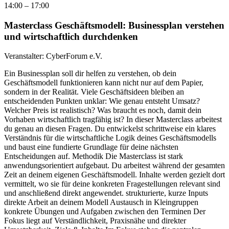
14:00 – 17:00
F
P
Masterclass Geschäftsmodell: Businessplan verstehen
b
und wirtschaftlich durchdenken
€
e
M
Veranstalter:
CyberForum e.V.
W
Ein Businessplan soll dir helfen zu verstehen, ob dein
S
Geschäftsmodell funktionieren kann nicht nur auf dem Papier,
W
sondern in der Realität. Viele Geschäftsideen bleiben an
d
entscheidenden Punkten unklar: Wie genau entsteht Umsatz?
G
Welcher Preis ist realistisch? Was braucht es noch, damit dein
G
Vorhaben wirtschaftlich tragfähig ist? In dieser Masterclass arbeitest
a
du genau an diesen Fragen. Du entwickelst schrittweise ein klares
E
Verständnis für die wirtschaftliche Logik deines Geschäftsmodells
P
und baust eine fundierte Grundlage für deine nächsten
u
Entscheidungen auf. Methodik Die Masterclass ist stark
I
anwendungsorientiert aufgebaut. Du arbeitest während der gesamten
I
Zeit an deinem eigenen Geschäftsmodell. Inhalte werden gezielt dort
v
vermittelt, wo sie für deine konkreten Fragestellungen relevant sind
B
und anschließend direkt angewendet. strukturierte, kurze Inputs
d
direkte Arbeit an deinem Modell Austausch in Kleingruppen
A
konkrete Übungen und Aufgaben zwischen den Terminen Der
V
Fokus liegt auf Verständlichkeit, Praxisnähe und direkter
P