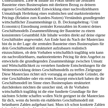
Umsetzbarkeit. Ziele & Inhalte Im Fokus stehen die zentralen
E
Bausteine eines Businessplans mit direktem Bezug zu deinem
3
eigenen Geschäftsmodell: Entwicklung einer nachvollziehbaren
S
Umsatzlogik Herleitung eines realistischen und marktorientierten
H
Pricings (Relation zum Kunden-Nutzen) Verständnis grundlegender
F
wirtschaftlicher Zusammenhänge (z. B. Deckungsbeitrag / Unit
B
Economics) Einordnung zentraler Kennzahlen im Kontext deines
U
Geschäftsmodells Zusammenführung der Bausteine zu einem
P
konsistenten Gesamtbild Alle Inhalte werden direkt auf deine eigene
o
Geschäftsidee angewendet. Am Ende hast du Nach der Masterclass
R
bist du in der Lage: die zentralen Bausteine eines Businessplans für
dein Geschäftsmodell strukturiert aufzubauen realistisch
einzuschätzen, ob dein Vorhaben wirtschaftlich tragfähig sein kann
ein nachvollziehbares, marktorientiertes Pricing für dein Angebot zu
entwickeln die grundlegenden Zusammenhänge zwischen Umsatz
und Wirtschaftlichkeit zu verstehen fundierte Entscheidungen für die
Weiterentwicklung deines Geschäftsmodells zu treffen Zielgruppe
Diese Masterclass richtet sich vorrangig an angehende Gründer, die
eine Geschäftsidee oder ein erstes Konzept entwickelt haben die ihr
Geschäftsmodell im Sinne eines Businessplans strukturiert
durchdenken möchten die unsicher sind, ob ihr Vorhaben
wirtschaftlich tragfähig ist die eine fundierte Grundlage für ihre
nächsten Schritte schaffen wollen Nicht geeignet ist die Masterclass
für dich, wenn du bereits ein etabliertes Geschäftsmodell mit
belastbaren Zahlen aufgebaut hast. Muss ich schon konkrete Zahlen