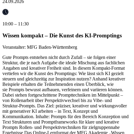
24.09.2026
10:00 – 11:30
Wissen kompakt – Die Kunst des KI-Promptings
Veranstalter:
MFG Baden-Württemberg
Gute Prompts entstehen nicht durch Zufall – sie folgen einer
Struktur, die je nach Aufgabe die ideale Mischung aus fachlichen
Angaben und kreativer Freiheit sind. In diesem Kompakt-Format
vertiefen wir die Kunst des Promptings: Wie lässt sich KI gezielt
steuern und gleichzeitig zur Inspiration nutzen? Anhand kreativer
Beispiele erhalten die Teilnehmenden einen Überblick, wie
sie Prompts bewusst aufbauen, verfeinern und variieren können.
Dabei stehen fortgeschrittene Prompttechniken im Mittelpunkt –
von Rollenarbeit über Perspektivwechsel bis zu Vibe- und
Struktur-Prompts. Das Ziel: präziser, kreativer und wirkungsvoller
mit generativer KI arbeiten – in Text, Konzept und
Kommunikation. Inhalte: Prompts für den Bereich Konzeption und
Text Strukturen und Promptframeworks für klare und kreative
Prompts Rollen- und Perspektivtechniken für zielgruppennahe
Ergebnisse Das Online-Lernformat der MFG Akademie „Wissen