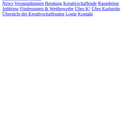
News
Veranstaltungen
Beratung
Kreativschaffende
Raumbörse
Jobbörse
Förderungen & Wettbewerbe
Über K³
Über Karlsruhe
Übersicht der Kreativschaffenden
Login
Kontakt