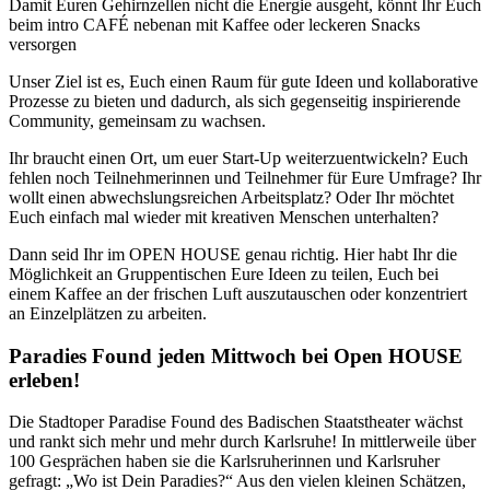
Damit Euren Gehirnzellen nicht die Energie ausgeht, könnt Ihr Euch
beim intro CAFÉ nebenan mit Kaffee oder leckeren Snacks
versorgen
Unser Ziel ist es, Euch einen Raum für gute Ideen und kollaborative
Prozesse zu bieten und dadurch, als sich gegenseitig inspirierende
Community, gemeinsam zu wachsen.
Ihr braucht einen Ort, um euer Start-Up weiterzuentwickeln? Euch
fehlen noch Teilnehmerinnen und Teilnehmer für Eure Umfrage? Ihr
wollt einen abwechslungsreichen Arbeitsplatz? Oder Ihr möchtet
Euch einfach mal wieder mit kreativen Menschen unterhalten?
Dann seid Ihr im OPEN HOUSE genau richtig. Hier habt Ihr die
Möglichkeit an Gruppentischen Eure Ideen zu teilen, Euch bei
einem Kaffee an der frischen Luft auszutauschen oder konzentriert
an Einzelplätzen zu arbeiten.
Paradies Found jeden Mittwoch bei Open HOUSE
erleben!
Die Stadtoper Paradise Found des Badischen Staatstheater wächst
und rankt sich mehr und mehr durch Karlsruhe! In mittlerweile über
100 Gesprächen haben sie die Karlsruherinnen und Karlsruher
gefragt: „Wo ist Dein Paradies?“ Aus den vielen kleinen Schätzen,