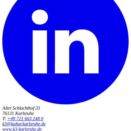
Alter Schlachthof 33
76131 Karlsruhe
T:
+49 721 663 248 0
k3@kultur.karlsruhe.de
www.k3-karlsruhe.de