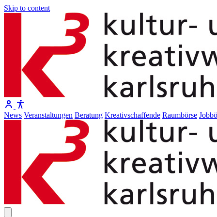
Skip to content
News
Veranstaltungen
Beratung
Kreativschaffende
Raumbörse
Jobbö