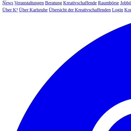
News
Veranstaltungen
Beratung
Kreativschaffende
Raumbörse
Jobbö
Über K³
Über Karlsruhe
Übersicht der Kreativschaffenden
Login
Kon