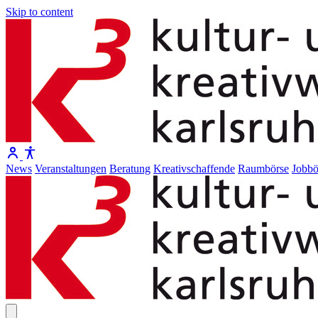
Skip to content
News
Veranstaltungen
Beratung
Kreativschaffende
Raumbörse
Jobbö