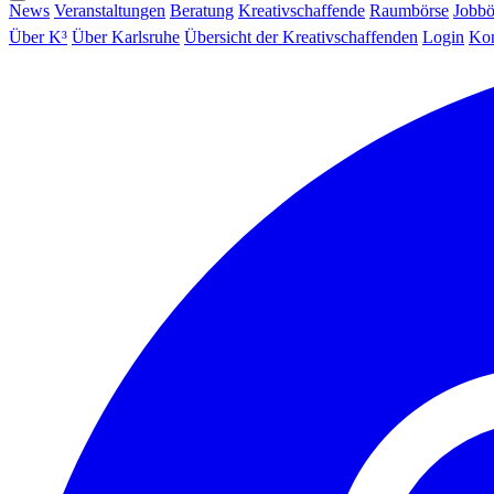
News
Veranstaltungen
Beratung
Kreativschaffende
Raumbörse
Jobbö
Über K³
Über Karlsruhe
Übersicht der Kreativschaffenden
Login
Kon