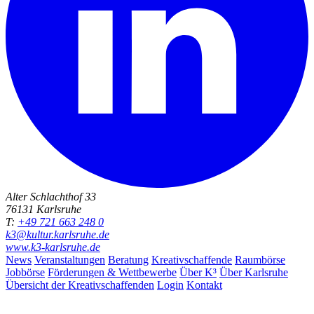
Alter Schlachthof 33
76131 Karlsruhe
T:
+49 721 663 248 0
k3@kultur.karlsruhe.de
www.k3-karlsruhe.de
News
Veranstaltungen
Beratung
Kreativschaffende
Raumbörse
Jobbörse
Förderungen & Wettbewerbe
Über K³
Über Karlsruhe
Übersicht der Kreativschaffenden
Login
Kontakt