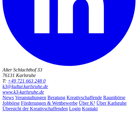
Alter Schlachthof 33
76131 Karlsruhe
T:
+49 721 663 248 0
k3@kultur.karlsruhe.de
www.k3-karlsruhe.de
News
Veranstaltungen
Beratung
Kreativschaffende
Raumbörse
Jobbörse
Förderungen & Wettbewerbe
Über K³
Über Karlsruhe
Übersicht der Kreativschaffenden
Login
Kontakt