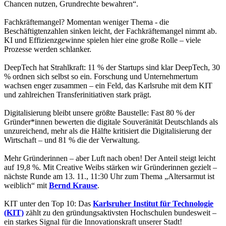
Chancen nutzen, Grundrechte bewahren“.
Fachkräftemangel? Momentan weniger Thema - die
Beschäftigtenzahlen sinken leicht, der Fachkräftemangel nimmt ab.
KI und Effizienzgewinne spielen hier eine große Rolle – viele
Prozesse werden schlanker.
DeepTech hat Strahlkraft: 11 % der Startups sind klar DeepTech, 30
% ordnen sich selbst so ein. Forschung und Unternehmertum
wachsen enger zusammen – ein Feld, das Karlsruhe mit dem KIT
und zahlreichen Transferinitiativen stark prägt.
Digitalisierung bleibt unsere größte Baustelle: Fast 80 % der
Gründer*innen bewerten die digitale Souveränität Deutschlands als
unzureichend, mehr als die Hälfte kritisiert die Digitalisierung der
Wirtschaft – und 81 % die der Verwaltung.
Mehr Gründerinnen – aber Luft nach oben! Der Anteil steigt leicht
auf 19,8 %. Mit Creative Weibs stärken wir Gründerinnen gezielt –
nächste Runde am 13. 11., 11:30 Uhr zum Thema „Altersarmut ist
weiblich“ mit
Bernd Krause
.
KIT unter den Top 10: Das
Karlsruher Institut für Technologie
(KIT)
zählt zu den gründungsaktivsten Hochschulen bundesweit –
ein starkes Signal für die Innovationskraft unserer Stadt!