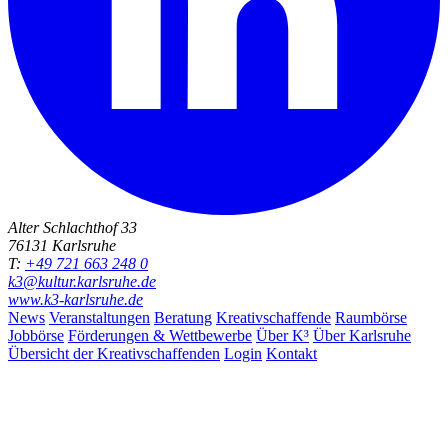
Alter Schlachthof 33
76131 Karlsruhe
T:
+49 721 663 248 0
k3@kultur.karlsruhe.de
www.k3-karlsruhe.de
News
Veranstaltungen
Beratung
Kreativschaffende
Raumbörse
Jobbörse
Förderungen & Wettbewerbe
Über K³
Über Karlsruhe
Übersicht der Kreativschaffenden
Login
Kontakt