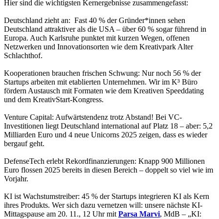
Hier sind die wichtigsten Kernergebnisse zusammengefasst:
Deutschland zieht an: Fast 40 % der Gründer*innen sehen
Deutschland attraktiver als die USA – über 60 % sogar führend in
Europa. Auch Karlsruhe punktet mit kurzen Wegen, offenen
Netzwerken und Innovationsorten wie dem Kreativpark Alter
Schlachthof.
Kooperationen brauchen frischen Schwung: Nur noch 56 % der
Startups arbeiten mit etablierten Unternehmen. Wir im K³ Büro
fördern Austausch mit Formaten wie dem Kreativen Speeddating
und dem KreativStart-Kongress.
Venture Capital: Aufwärtstendenz trotz Abstand! Bei VC-
Investitionen liegt Deutschland international auf Platz 18 – aber: 5,2
Milliarden Euro und 4 neue Unicorns 2025 zeigen, dass es wieder
bergauf geht.
DefenseTech erlebt Rekordfinanzierungen: Knapp 900 Millionen
Euro flossen 2025 bereits in diesen Bereich – doppelt so viel wie im
Vorjahr.
KI ist Wachstumstreiber: 45 % der Startups integrieren KI als Kern
ihres Produkts. Wer sich dazu vernetzen will: unsere nächste KI-
Mittagspause am 20. 11., 12 Uhr mit
Parsa Marvi
, MdB – „KI: