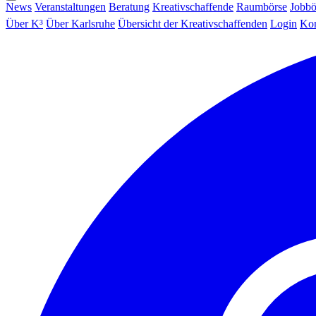
News
Veranstaltungen
Beratung
Kreativschaffende
Raumbörse
Jobbö
Über K³
Über Karlsruhe
Übersicht der Kreativschaffenden
Login
Kon