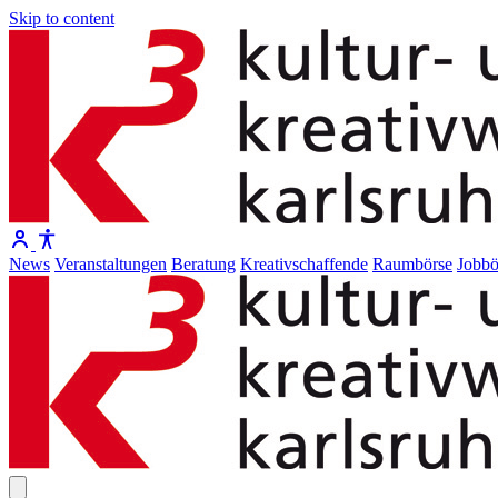
Skip to content
News
Veranstaltungen
Beratung
Kreativschaffende
Raumbörse
Jobbö