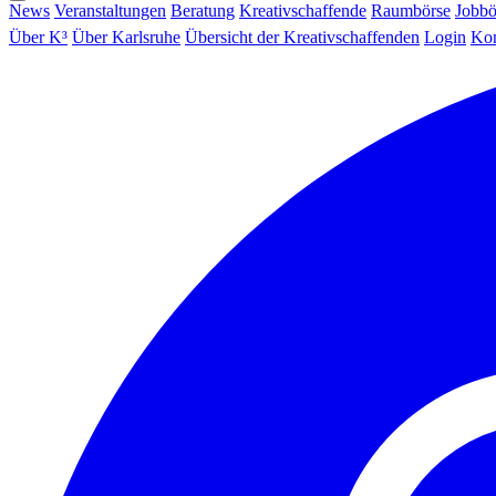
News
Veranstaltungen
Beratung
Kreativschaffende
Raumbörse
Jobbö
Über K³
Über Karlsruhe
Übersicht der Kreativschaffenden
Login
Kon