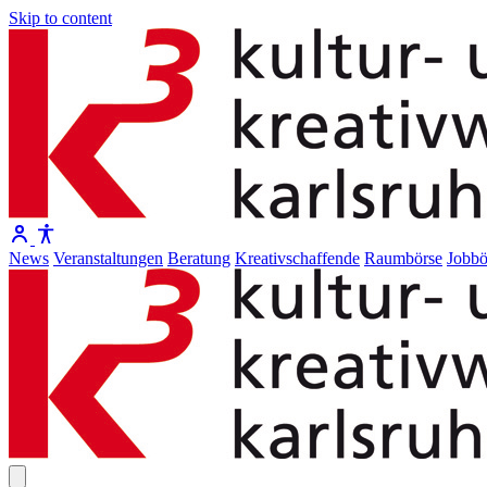
Skip to content
News
Veranstaltungen
Beratung
Kreativschaffende
Raumbörse
Jobbö