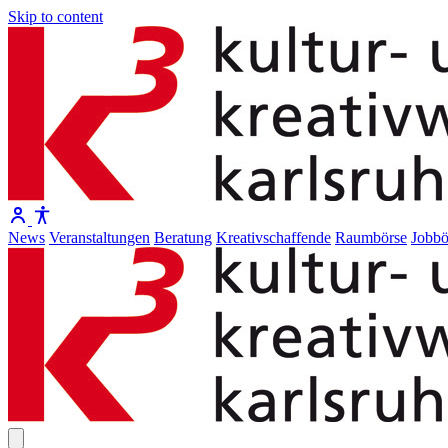
Skip to content
News
Veranstaltungen
Beratung
Kreativschaffende
Raumbörse
Jobbö