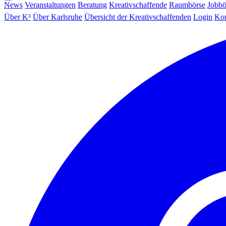
News
Veranstaltungen
Beratung
Kreativschaffende
Raumbörse
Jobbö
Über K³
Über Karlsruhe
Übersicht der Kreativschaffenden
Login
Kon